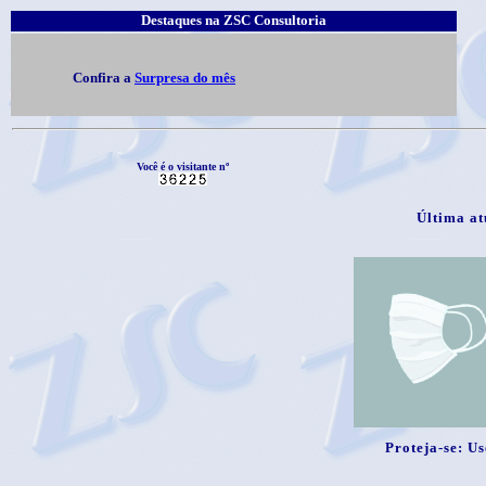
Destaques na ZSC Consultoria
Confira a
Surpresa do mês
Plano de Ação!
Você precisa de um!
Você é o visitante nº
Última at
Proteja-se: U